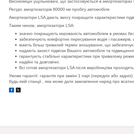
Високоміцні ущільнювачі, що застосовуються в амортизаторах 
Ресурс амортизаторів 80000 км пробігу автомобіля.
Амортизатори LSA дають змогу покращити характеристики підві
Таким чином, амортизатори LSA:
значно покращують керованість автомобілем в умовах без
забезпечують комфортне пересування водія і пасажирів, 
мають більш тривалий термін зношування, що забезпечує
надають захист підвіски Вашого автомобіля та підвищення
гарантують стабільні характеристики при тривалому режи
надійні та довговічні.
Всі готові амортизатори LSA після виробництва проходять 
Умови гарантії: гарантія при заміні 1 парі (передніх або задніх
будь-якій станції , яка може дати замовлення наряд про всатн