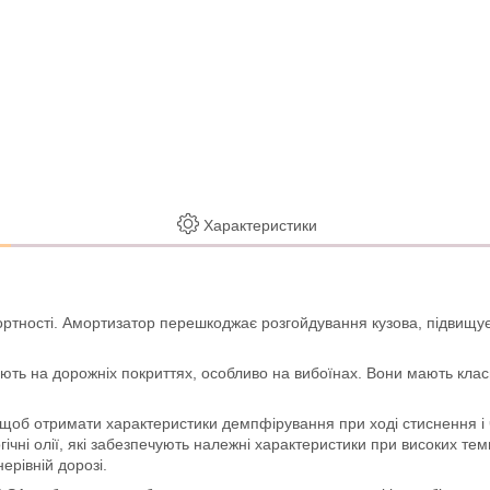
Характеристики
ртності. Амортизатор перешкоджає розгойдування кузова, підвищує
ають на дорожніх покриттях, особливо на вибоїнах. Вони мають кла
щоб отримати характеристики демпфірування при ході стиснення і ча
гічні олії, які забезпечують належні характеристики при високих т
ерівній дорозі.