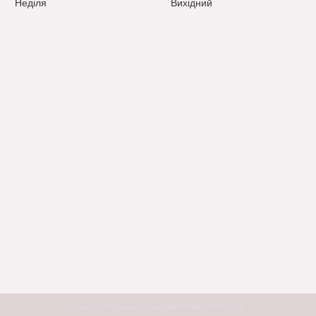
Неділя
Вихідний
Сайт створений на маркетплейсі
Prom.ua