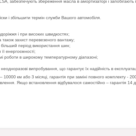
LSA, забезпечують збереження масла в амортизаторі і запобігають 
ски і збільшити термін служби Вашого автомобіля.
доріжжя і при високих швидкостях;
а також захист перевезеного вантажу;
 більший період використання шин;
 її енергоємності;
мі роботи в широкому температурному діапазоні;
неодноразові випробування, що гарантує їх надійність в експлуатац
) – 10000 км або 3 місяці, гарантія при заміні повного комплекту - 2
овлення. Якщо встановлення відбувалося самостійно – гарантія 14 д