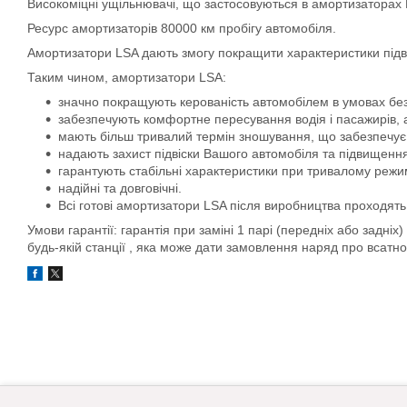
Високоміцні ущільнювачі, що застосовуються в амортизаторах 
Ресурс амортизаторів 80000 км пробігу автомобіля.
Амортизатори LSA дають змогу покращити характеристики підві
Таким чином, амортизатори LSA:
значно покращують керованість автомобілем в умовах без
забезпечують комфортне пересування водія і пасажирів, 
мають більш тривалий термін зношування, що забезпечує
надають захист підвіски Вашого автомобіля та підвищення
гарантують стабільні характеристики при тривалому режи
надійні та довговічні.
Всі готові амортизатори LSA після виробництва проходять 
Умови гарантії: гарантія при заміні 1 парі (передніх або задніх
будь-якій станції , яка може дати замовлення наряд про всатн