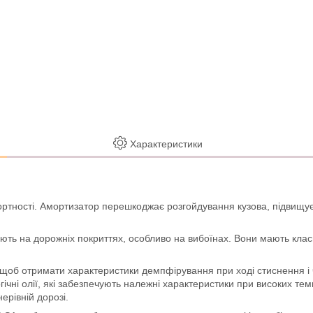
Характеристики
ртності. Амортизатор перешкоджає розгойдування кузова, підвищує
ають на дорожніх покриттях, особливо на вибоїнах. Вони мають кла
щоб отримати характеристики демпфірування при ході стиснення і ча
гічні олії, які забезпечують належні характеристики при високих т
ерівній дорозі.