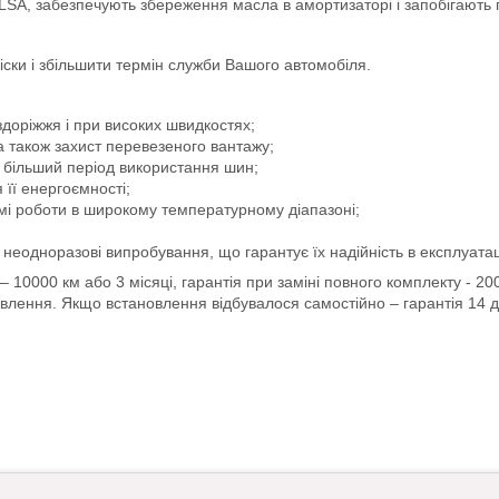
LSA, забезпечують збереження масла в амортизаторі і запобігають 
ски і збільшити термін служби Вашого автомобіля.
доріжжя і при високих швидкостях;
а також захист перевезеного вантажу;
 більший період використання шин;
 її енергоємності;
мі роботи в широкому температурному діапазоні;
неодноразові випробування, що гарантує їх надійність в експлуатац
) – 10000 км або 3 місяці, гарантія при заміні повного комплекту - 2
овлення. Якщо встановлення відбувалося самостійно – гарантія 14 д