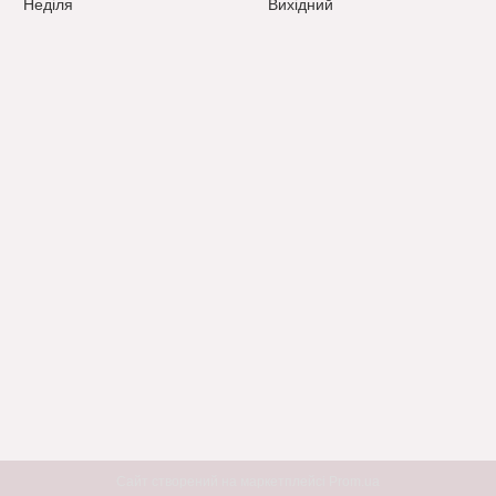
Неділя
Вихідний
Сайт створений на маркетплейсі
Prom.ua