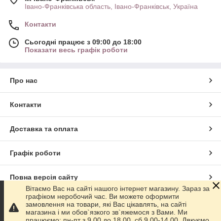
Івано-Франківська область, Івано-Франківськ, Україна
Контакти
Сьогодні працює з 09:00 до 18:00
Показати весь графік роботи
Про нас
Контакти
Доставка та оплата
Графік роботи
Повна версія сайту
Вітаємо Вас на сайті нашого інтернет магазину. Зараз за
графіком неробочий час. Ви можете оформити
Сайт створено на маркетплейсі
Prom.ua
замовлення на товари, які Вас цікавлять, на сайті
магазина і ми обов`язкого зв`яжемося з Вами. Ми
працюємо: пн-пт з 9.00 до 18.00, сб 9.00-14.00. Дякуємо