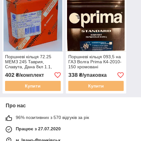
Поршневі кільця 72.25
Поршневі кільця 093,5 на
МЕМЗ 245 Таврия,
ГАЗ Волга Prima К4-2010-
Славута, Дана 8кл 1.1,
150 хромовані
разм. 1.5x2.0x4.0 Дружба
402
338
₴/комплект
₴/упаковка
DR 330-0065-001
Купити
Купити
Про нас
96% позитивних з 570 відгуків за рік
Працює з 27.07.2020
м. Івано-Франківськ