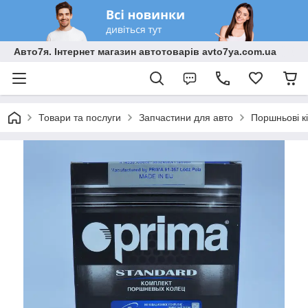
Авто7я. Інтернет магазин автотоварів avto7ya.com.ua
Товари та послуги
Запчастини для авто
Поршньові к