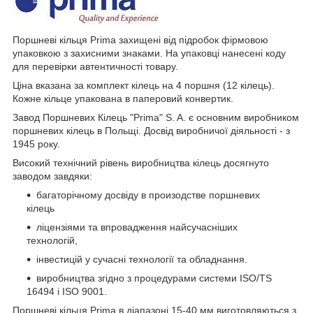
Поршневі кільця Prima захищені від підробок фірмовою
упаковкою з захисними знаками. На упаковці нанесені коду
для перевірки автентичності товару.
Ціна вказана за комплект кілець на 4 поршня (12 кілець).
Кожне кільце упакована в паперовий конвертик.
Завод Поршневих Кілець "Prima" S. A. є основним виробником
поршневих кілець в Польщі. Досвід виробничої діяльності - з
1945 року.
Високий технічний рівень виробництва кілець досягнуто
заводом завдяки:
багаторічному досвіду в произодстве поршневих
кілець
ліцензіями та впровадження найсучасніших
технологій,
інвестицій у сучасні технології та обладнання.
виробництва згідно з процедурами системи ISO/TS
16494 і ISO 9001.
Поршневі кільця Prima в діапазоні 15-40 мм виготовляються з