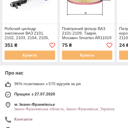
Робочий циліндр
Повітряний фільтр ВАЗ
Патр
зчеплення ВАЗ 2101,
2101-2109, Таврія,
коро
2102, 2103, 2104, 2105,
Москвич Smartex AR11019
2110
2106, 2107 LSA LA 2101-
аналог Mann C 2443/1,
351
75
24
₴
₴
1602510
Mahle LX 158
Купити
Купити
Про нас
96% позитивних з 570 відгуків за рік
Працює з 27.07.2020
м. Івано-Франківськ
Івано-Франківська область, Івано-Франківськ, Україна
Контакти