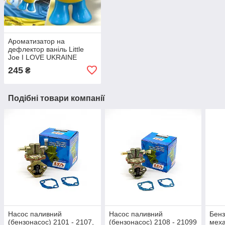
Ароматизатор на
дефлектор ваніль Little
Joe I LOVE UKRAINE
LO2601 / LJLove001
245
₴
Подібні товари компанії
Насос паливний
Насос паливний
Бенз
(бензонасос) 2101 - 2107,
(бензонасос) 2108 - 21099
меха