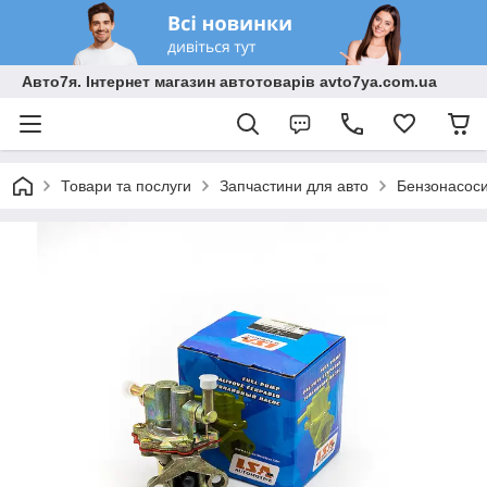
Авто7я. Інтернет магазин автотоварів avto7ya.com.ua
Товари та послуги
Запчастини для авто
Бензонасоси