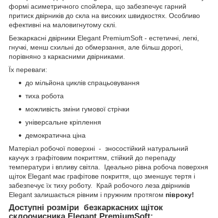
формі асиметричного спойлера, що забезпечує гарний
притиск двірників до скла на високих швидкостях. Особливо
ефективні на маловигнутому склі.
Безкаркасні двірники Elegant PremiumSoft - естетичні, легкі,
гнучкі, менш схильні до обмерзання, але більш дорогі,
порівняно з каркасними двірниками.
Їх переваги:
до мільйона циклів спрацьовування
тиха робота
можливість зміни гумової стрічки
універсальне кріплення
демократична ціна
Матеріал робочої поверхні - зносостійкий натуральний
каучук з графітовим покриттям, стійкий до перепаду
температури і впливу світла. Ідеально рівна робоча поверхня
щіток Elegant має графітове покриття, що зменшує тертя і
забезпечує їх тиху роботу. Край робочого леза двірників
Elegant залишається рівним і пружним протягом
півроку!
Доступні розміри безкаркасних щіток
склоочисника Elegant PremiumSoft: