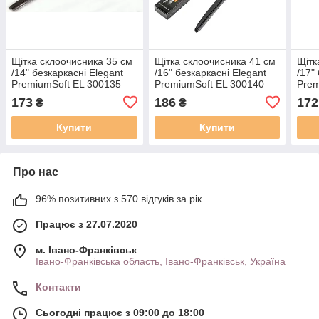
Щітка склоочисника 35 см
Щітка склоочисника 41 см
Щітк
/14" безкаркасні Elegant
/16" безкаркасні Elegant
/17"
PremiumSoft EL 300135
PremiumSoft EL 300140
Prem
173
186
172
₴
₴
Купити
Купити
Про нас
96% позитивних з 570 відгуків за рік
Працює з 27.07.2020
м. Івано-Франківськ
Івано-Франківська область, Івано-Франківськ, Україна
Контакти
Сьогодні працює з 09:00 до 18:00