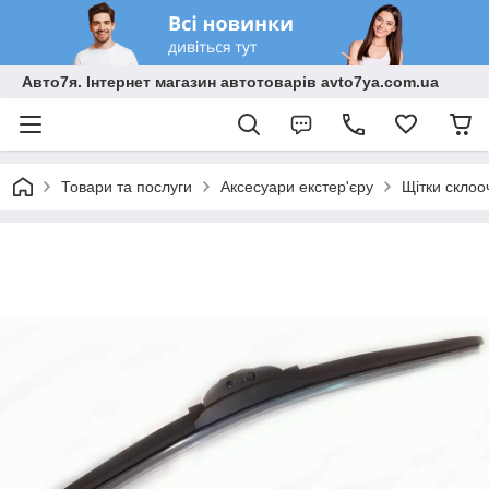
Авто7я. Інтернет магазин автотоварів avto7ya.com.ua
Товари та послуги
Аксесуари екстер'єру
Щітки склоо