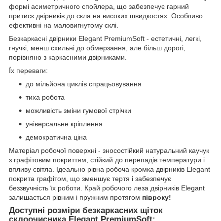
формі асиметричного спойлера, що забезпечує гарний
притиск двірників до скла на високих швидкостях. Особливо
ефективні на маловигнутому склі.
Безкаркасні двірники Elegant PremiumSoft - естетичні, легкі,
гнучкі, менш схильні до обмерзання, але більш дорогі,
порівняно з каркасними двірниками.
Їх переваги:
до мільйона циклів спрацьовування
тиха робота
можливість зміни гумової стрічки
універсальне кріплення
демократична ціна
Матеріал робочої поверхні - зносостійкий натуральний каучук
з графітовим покриттям, стійкий до перепадів температури і
впливу світла. Ідеально рівна робоча кромка двірників Elegant
покрита графітом, що зменшує тертя і забезпечує
беззвучність їх роботи. Край робочого леза двірників Elegant
залишається рівним і пружним протягом
півроку!
Доступні розміри безкаркасних щіток
склоочисника Elegant PremiumSoft: