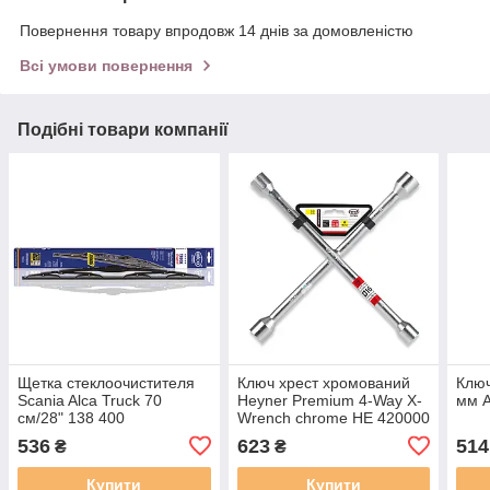
Повернення товару впродовж 14 днів за домовленістю
Всі умови повернення
Подібні товари компанії
Щетка стеклоочистителя
Ключ хрест хромований
Ключ
Scania Alca Truck 70
Heyner Premium 4-Way X-
мм A
см/28" 138 400
Wrench chrome HE 420000
536
623
514
₴
₴
Купити
Купити