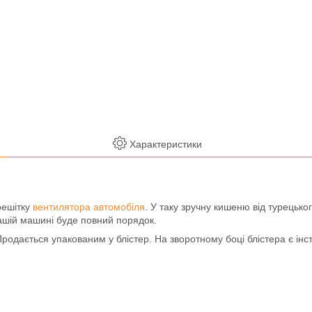
Характеристики
решітку
вентилятора автомобіля
. У таку зручну кишеню від турецьк
ашій машині буде повний порядок.
родається упакованим у блістер. На зворотному боці блістера є інст