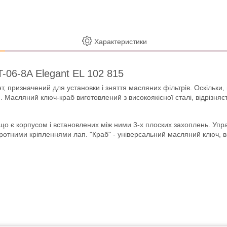
Характеристики
-06-8A Elegant EL 102 815
т, призначений для установки і зняття масляних фільтрів. Оскільки,
асляний ключ-краб виготовлений з високоякісної сталі, відрізняєт
, що є корпусом і встановлених між ними 3-х плоских захоплень. У
ротними кріпленнями лап. "Краб" - універсальний масляний ключ, в