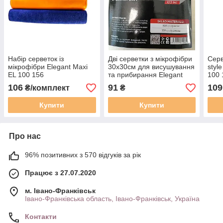
Набір серветок із
Дві серветки з мікрофібри
Серв
мікрофібри Elegant Maxi
30х30см для висушування
styl
EL 100 156
та прибирання Elegant
100 
Maxi EL 100 141
см
106
91
109
₴/комплект
₴
Купити
Купити
Про нас
96% позитивних з 570 відгуків за рік
Працює з 27.07.2020
м. Івано-Франківськ
Івано-Франківська область, Івано-Франківськ, Україна
Контакти