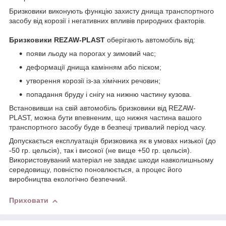
Бризковики виконують функцію захисту днища транспортного
засобу від корозії і негативних впливів природних факторів.
Бризковики REZAW-PLAST
оберігають автомобіль від:
появи льоду на порогах у зимовий час;
деформації днища камінням або піском;
утворення корозії із-за хімічних речовин;
попадання бруду і снігу на нижню частину кузова.
Встановивши на свій автомобіль бризковики від REZAW-
PLAST, можна бути впевненим, що нижня частина вашого
транспортного засобу буде в безпеці тривалий період часу.
Допускається експлуатація бризковика як в умовах низької (до
-50 гр. цельсія), так і високої (не вище +50 гр. цельсія).
Використовуваний матеріал не завдає шкоди навколишньому
середовищу, повністю поновлюється, а процес його
виробництва екологічно безпечний.
Приховати