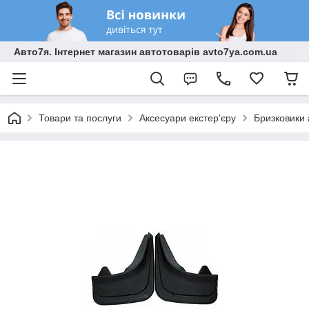
Авто7я. Інтернет магазин автотоварів avto7ya.com.ua
Товари та послуги
Аксесуари екстер'єру
Бризковики 