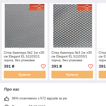
Сітка бампера №2 1м х30
Сітка бампера №3 1м х30
Сітк
см Elegant EL 511032/1
см Elegant EL 511033/1
см E
чорна, без упаковки
чорна, без упаковки
чорн
391
391
391
₴
₴
Купити
Купити
Про нас
96% позитивних з 572 відгуків за рік