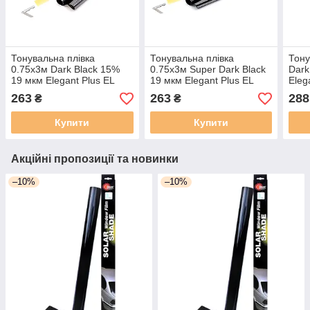
Тонувальна плівка
Тонувальна плівка
Тону
0.75х3м Dark Black 15%
0.75x3м Super Dark Black
Dark
19 мкм Elegant Plus EL
19 мкм Elegant Plus EL
Eleg
500201
500202
анти
263
263
288
₴
₴
Купити
Купити
Акційні пропозиції та новинки
–10%
–10%