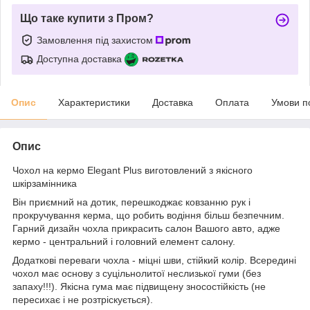
Що таке купити з Пром?
Замовлення під захистом
Доступна доставка
Опис
Характеристики
Доставка
Оплата
Умови п
Опис
Чохол на кермо Elegant Plus виготовлений з якісного
шкірзамінника
Він приємний на дотик, перешкоджає ковзанню рук і
прокручування керма, що робить водіння більш безпечним.
Гарний дизайн чохла прикрасить салон Вашого авто, адже
кермо - центральний і головний елемент салону.
Додаткові переваги чохла - міцні шви, стійкий колір. Всередині
чохол має основу з суцільнолитої неслизької гуми (без
запаху!!!). Якісна гума має підвищену зносостійкість (не
пересихає і не розтріскується).