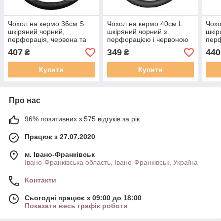
Чохол на кермо 36см S
Чохол на кермо 40см L
Чохо
шкіряний чорний,
шкіряний чорний з
шкір
перфорація, червона та
перфорацією і червоною
перф
синя нитка Elegant Plus EL
ниткою Elegant Plus EL
нитк
407
349
440
₴
₴
105 795
105 657
105 
Купити
Купити
Про нас
96% позитивних з 575 відгуків за рік
Працює з 27.07.2020
м. Івано-Франківськ
Івано-Франківська область, Івано-Франківськ, Україна
Контакти
Сьогодні працює з 09:00 до 18:00
Показати весь графік роботи