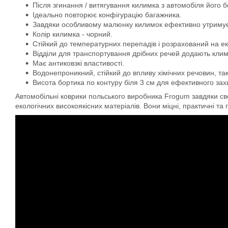
Після згинання / витягування килимка з автомобіля його 
Ідеально повторює конфігурацію багажника.
Завдяки особливому малюнку килимок ефективно утримує во
Колір килимка - чорний.
Стійкий до температурних перепадів і розрахований на ек
Відділи для транспортування дрібних речей додають кли
Має антиковзкі властивості.
Водонепроникний, стійкий до впливу хімічних речовин, та
Висота бортика по контуру біля 3 см для ефективного захис
Автомобільні коврики польського виробника Frogum завдяки свої
екологічних високоякісних матеріалів. Вони міцні, практичні та