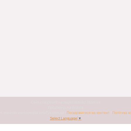
Сайт створений на маркетплейсі
Prom.ua
Продавець на Bigl.ua
Авто7я. Інтернет-магазин автотоварів avto7ya.com.ua |
Поскаржитися на контент
|
Політика к
Select Language
▼