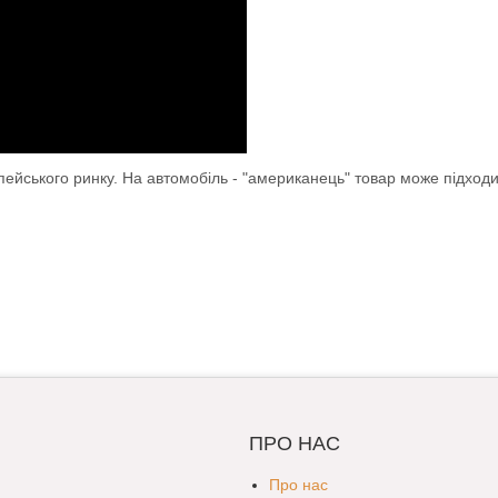
опейського ринку. На автомобіль - "американець" товар може підход
ПРО НАС
Про нас