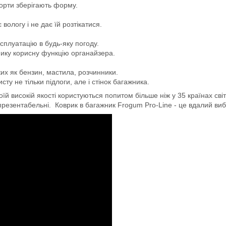
борти зберігають форму.
логу і не дає їй розтікатися.
сплуатацію в будь-яку погоду.
мику корисну функцію органайзера.
ких як бензин, мастила, розчинники.
ту не тільки підлоги, але і стінок багажника.
й високій якості користуються попитом більше ніж у 35 країнах світ
 презентабельні. Коврик в багажник Frogum Pro-Line - це вдалий вибір