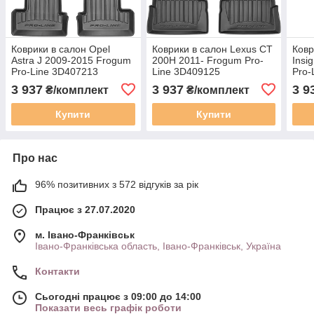
Коврики в салон Opel
Коврики в салон Lexus CT
Ковр
Astra J 2009-2015 Frogum
200H 2011- Frogum Pro-
Insi
Pro-Line 3D407213
Line 3D409125
Pro-
3 937
3 937
3 9
₴/комплект
₴/комплект
Купити
Купити
Про нас
96% позитивних з 572 відгуків за рік
Працює з 27.07.2020
м. Івано-Франківськ
Івано-Франківська область, Івано-Франківськ, Україна
Контакти
Сьогодні працює з 09:00 до 14:00
Показати весь графік роботи