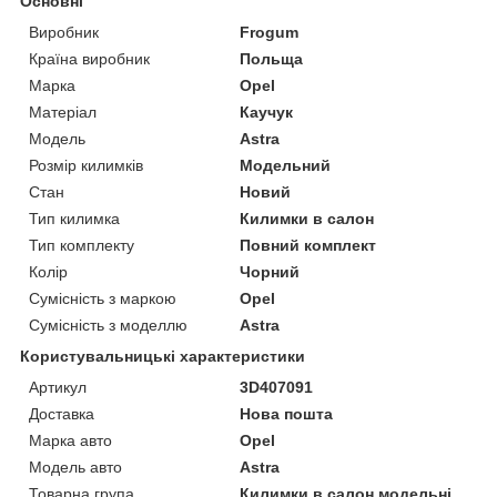
Основні
Виробник
Frogum
Країна виробник
Польща
Марка
Opel
Матеріал
Каучук
Модель
Astra
Розмір килимків
Модельний
Стан
Новий
Тип килимка
Килимки в салон
Тип комплекту
Повний комплект
Колір
Чорний
Сумісність з маркою
Opel
Сумісність з моделлю
Astra
Користувальницькі характеристики
Артикул
3D407091
Доставка
Нова пошта
Марка авто
Opel
Модель авто
Astra
Товарна група
Килимки в салон модельні