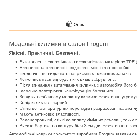
Опис
Модельні килимки в салон Frogum
Якісні. Практичні. Безпечні.
Виготовлені з екологічного високоякісного матеріалу TPE 
Еластичні та пластичні і, водночас, міцні та зносостійкі.
Екологічні, не виділяють неприємних токсичних запахів.
Легко чистяться від будь-яких видів забруднень.
Після згинання / витягування килимка з автомобіля його 
Ідеально повторюють конфігурацію багажника.
Завдяки особливому малюнку килимки ефективно утримують
Колір килимків - чорний.
Стійкі до температурних перепадів і розраховані на експл
Мають антиковзкі властивості.
Водонепроникні, стійкі до впливу хімічних речовин, таких 
Висота бортика по контуру біля 3 см для ефективного захис
Автомобільні коврики польського виробника Frogum завдяки свої