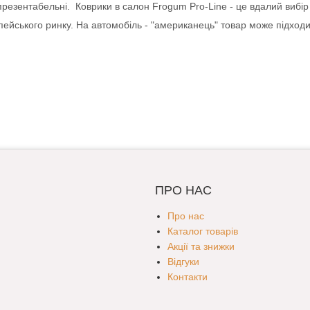
 презентабельні. Коврики в салон Frogum Pro-Line - це вдалий вибір д
опейського ринку. На автомобіль - "американець" товар може підход
ПРО НАС
Про нас
Каталог товарів
Акції та знижки
Відгуки
Контакти