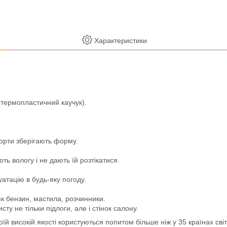
Характеристики
(термопластичний каучук).
борти зберігають форму.
 вологу і не дають їй розтікатися.
уатацію в будь-яку погоду.
як бензин, мастила, розчинники.
ту не тільки підлоги, але і стінок салону.
й високій якості користуються попитом більше ніж у 35 країнах світ