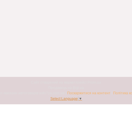
Сайт створений на маркетплейсі
Prom.ua
Продавець на Bigl.ua
Авто7я. Інтернет-магазин автотоварів avto7ya.com.ua |
Поскаржитися на контент
|
Політика к
Select Language
▼