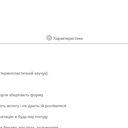
Характеристики
(термопластичний каучук).
борти зберігають форму.
 вологу і не дають їй розтікатися.
уатацію в будь-яку погоду.
як бензин, мастила, розчинники.