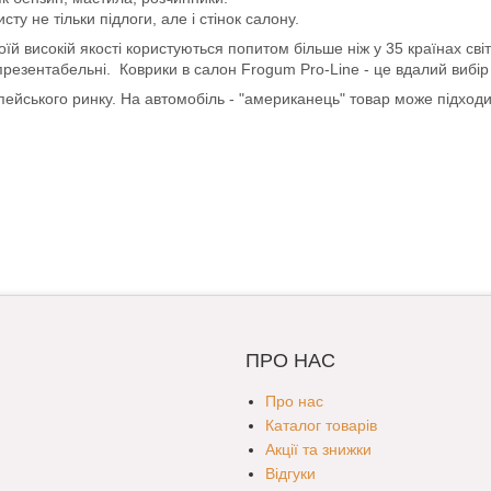
ту не тільки підлоги, але і стінок салону.
й високій якості користуються попитом більше ніж у 35 країнах світ
 презентабельні. Коврики в салон Frogum Pro-Line - це вдалий вибір д
опейського ринку. На автомобіль - "американець" товар може підход
ПРО НАС
Про нас
Каталог товарів
Акції та знижки
Відгуки