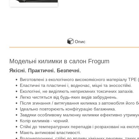
Опис
Модельні килимки в салон Frogum
Якісні. Практичні. Безпечні.
Виготовлені з екологічного високоякісного матеріалу TPE 
Еластичні та пластичні і, водночас, міцні та зносостійкі.
Екологічні, не виділяють неприємних токсичних запахів.
Легко чистяться від будь-яких видів забруднень.
Після згинання / витягування килимка з автомобіля його 
Ідеально повторюють конфігурацію багажника.
Завдяки особливому малюнку килимки ефективно утримують
Колір килимків - чорний.
Стійкі до температурних перепадів і розраховані на експл
Мають антиковзкі властивості.
Водонепроникні, стійкі до впливу хімічних речовин, таких 