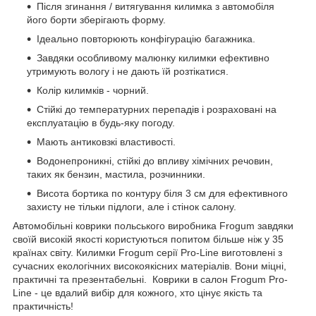
Після згинання / витягування килимка з автомобіля
його борти зберігають форму.
Ідеально повторюють конфігурацію багажника.
Завдяки особливому малюнку килимки ефективно
утримують вологу і не дають їй розтікатися.
Колір килимків - чорний.
Стійкі до температурних перепадів і розраховані на
експлуатацію в будь-яку погоду.
Мають антиковзкі властивості.
Водонепроникні, стійкі до впливу хімічних речовин,
таких як бензин, мастила, розчинники.
Висота бортика по контуру біля 3 см для ефективного
захисту не тільки підлоги, але і стінок салону.
Автомобільні коврики польського виробника Frogum завдяки
своїй високій якості користуються попитом більше ніж у 35
країнах світу. Килимки Frogum серії Pro-Line виготовлені з
сучасних екологічних високоякісних матеріалів. Вони міцні,
практичні та презентабельні. Коврики в салон Frogum Pro-
Line - це вдалий вибір для кожного, хто цінує якість та
практичність!