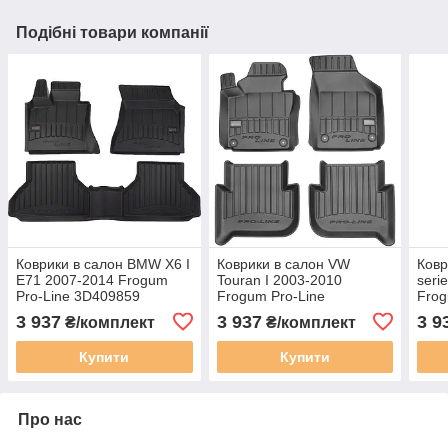
Подібні товари компанії
Коврики в салон BMW X6 I
Коврики в салон VW
Ковр
E71 2007-2014 Frogum
Touran I 2003-2010
seri
Pro-Line 3D409859
Frogum Pro-Line
Frog
3D407183
3D4
3 937
3 937
3 9
₴/комплект
₴/комплект
Купити
Купити
Про нас