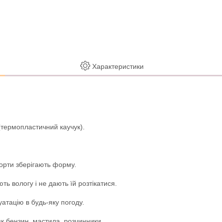
Характеристики
(термопластичний каучук).
борти зберігають форму.
 вологу і не дають їй розтікатися.
уатацію в будь-яку погоду.
як бензин, мастила, розчинники.