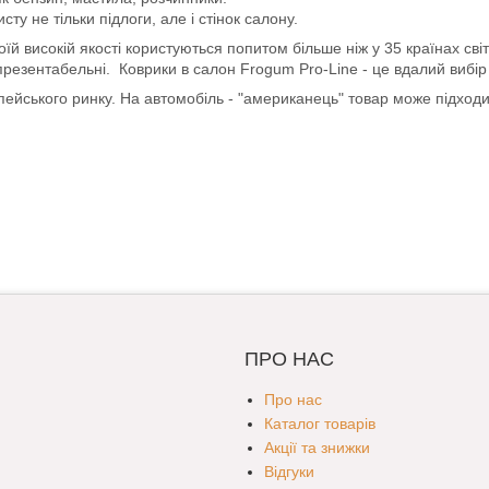
ту не тільки підлоги, але і стінок салону.
й високій якості користуються попитом більше ніж у 35 країнах світ
 презентабельні. Коврики в салон Frogum Pro-Line - це вдалий вибір д
опейського ринку. На автомобіль - "американець" товар може підход
ПРО НАС
Про нас
Каталог товарів
Акції та знижки
Відгуки