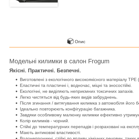
Опис
Модельні килимки в салон Frogum
Якісні. Практичні. Безпечні.
Виготовлені з екологічного високоякісного матеріалу TPE 
Еластичні та пластичні і, водночас, міцні та зносостійкі.
Екологічні, не виділяють неприємних токсичних запахів.
Легко чистяться від будь-яких видів забруднень.
Після згинання / витягування килимка з автомобіля його 
Ідеально повторюють конфігурацію багажника.
Завдяки особливому малюнку килимки ефективно утримують
Колір килимків - чорний.
Стійкі до температурних перепадів і розраховані на експл
Мають антиковзкі властивості.
Водонепроникні, стійкі до впливу хімічних речовин, таких 