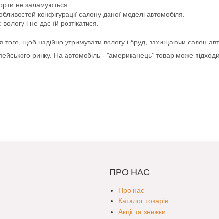
борти не заламуються.
обливостей конфігурації салону даної моделі автомобіля.
логу і не дає їй розтікатися.
ля того, щоб надійно утримувати вологу і бруд, захищаючи салон ав
опейського ринку. На автомобіль - "американець" товар може підход
ПРО НАС
Про нас
Каталог товарів
Акції та знижки