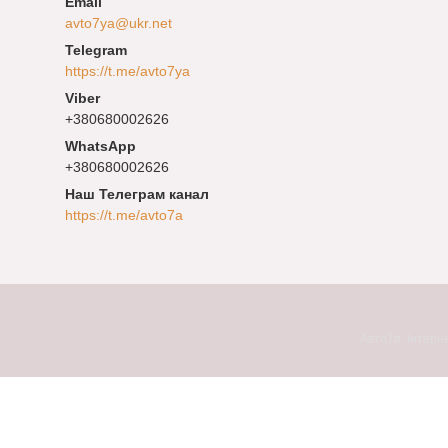
avto7ya@ukr.net
https://t.me/avto7ya
+380680002626
+380680002626
Наш Телеграм канал
https://t.me/avto7a