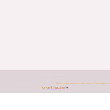
Сайт створений на маркетплейсі
Prom.ua
Продавець на Bigl.ua
Авто7я. Інтернет-магазин автотоварів avto7ya.com.ua |
Поскаржитися на контент
|
Політика к
Select Language
▼