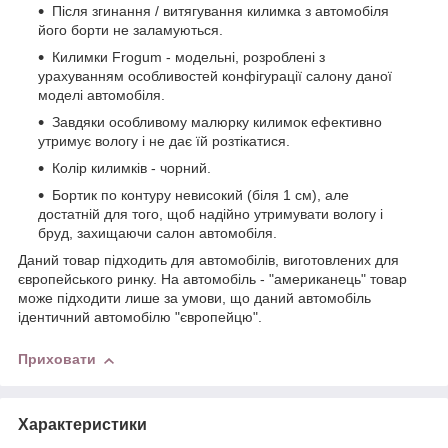
Після згинання / витягування килимка з автомобіля
його борти не заламуються.
Килимки Frogum - модельні, розроблені з
урахуванням особливостей конфігурації салону даної
моделі автомобіля.
Завдяки особливому малюрку килимок ефективно
утримує вологу і не дає їй розтікатися.
Колір килимків - чорний.
Бортик по контуру невисокий (біля 1 см), але
достатній для того, щоб надійно утримувати вологу і
бруд, захищаючи салон автомобіля.
Даний товар підходить для автомобілів, виготовлених для
європейського ринку. На автомобіль - "американець" товар
може підходити лише за умови, що даний автомобіль
ідентичний автомобілю "європейцю".
Приховати
Характеристики