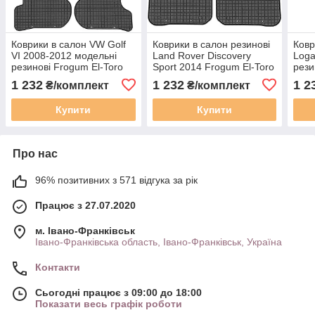
Коврики в салон VW Golf
Коврики в салон резинові
Ковр
VI 2008-2012 модельні
Land Rover Discovery
Loga
резинові Frogum El-Toro
Sport 2014 Frogum El-Toro
рези
200361
20547457
205
1 232
1 232
1 2
₴/комплект
₴/комплект
Купити
Купити
Про нас
96% позитивних з 571 відгука за рік
Працює з 27.07.2020
м. Івано-Франківськ
Івано-Франківська область, Івано-Франківськ, Україна
Контакти
Сьогодні працює з 09:00 до 18:00
Показати весь графік роботи