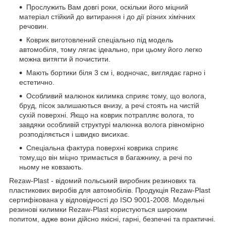
Прослужить Вам довгі роки, оскільки його міцний
матеріал стійкий до витирання і до дії різних хімічних
речовин.
Коврик виготовлений спеціально під модель
автомобіля, тому лягає ідеально, при цьому його легко
можна витягти й почистити.
Мають бортики біля 3 см і, водночас, виглядає гарно і
естетично.
Особливий малюнок килимка сприяє тому, що волога,
бруд, пісок залишаються внизу, а речі стоять на чистій
сухій поверхні. Якщо на коврик потрапляє волога, то
завдяки особливій структурі малюнка волога рівномірно
розподіляється і швидко висихає.
Спеціальна фактура поверхні коврика сприяє
тому,що він міцно тримається в багажнику, а речі по
ньому не ковзають.
Rezaw-Plast - відомий польський виробник резинових та
пластикових виробів для автомобілів. Продукція Rezaw-Plast
сертифікована у відповідності до ISO 9001-2008. Модельні
резинові килимки Rezaw-Plast користуються широким
попитом, адже вони дійсно якісні, гарні, безпечні та практичні.