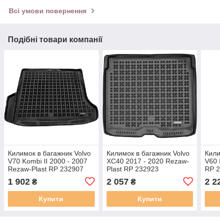
Всі умови повернення
Подібні товари компанії
Килимок в багажник Volvo
Килимок в багажник Volvo
Кили
V70 Kombi II 2000 - 2007
XC40 2017 - 2020 Rezaw-
V60 
Rezaw-Plast RP 232907
Plast RP 232923
RP 
1 902
2 057
2 2
₴
₴
Купити
Купити