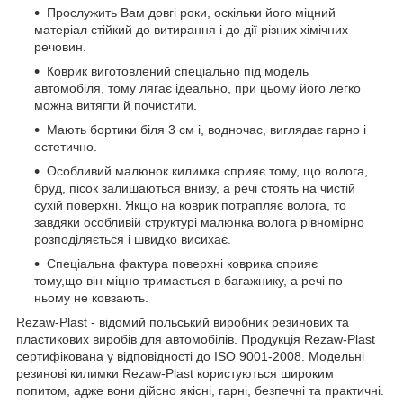
Прослужить Вам довгі роки, оскільки його міцний
матеріал стійкий до витирання і до дії різних хімічних
речовин.
Коврик виготовлений спеціально під модель
автомобіля, тому лягає ідеально, при цьому його легко
можна витягти й почистити.
Мають бортики біля 3 см і, водночас, виглядає гарно і
естетично.
Особливий малюнок килимка сприяє тому, що волога,
бруд, пісок залишаються внизу, а речі стоять на чистій
сухій поверхні. Якщо на коврик потрапляє волога, то
завдяки особливій структурі малюнка волога рівномірно
розподіляється і швидко висихає.
Спеціальна фактура поверхні коврика сприяє
тому,що він міцно тримається в багажнику, а речі по
ньому не ковзають.
Rezaw-Plast - відомий польський виробник резинових та
пластикових виробів для автомобілів. Продукція Rezaw-Plast
сертифікована у відповідності до ISO 9001-2008. Модельні
резинові килимки Rezaw-Plast користуються широким
попитом, адже вони дійсно якісні, гарні, безпечні та практичні.