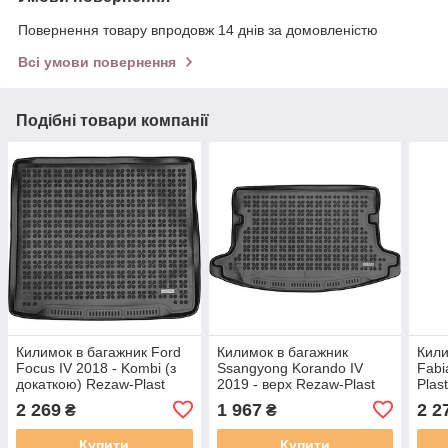
Повернення товару впродовж 14 днів за домовленістю
Всі умови повернення
Подібні товари компанії
Килимок в багажник Ford
Килимок в багажник
Кили
Focus IV 2018 - Kombi (з
Ssangyong Korando IV
Fabi
докаткою) Rezaw-Plast
2019 - верх Rezaw-Plast
Plas
230471
RP 232813
2 269
1 967
2 2
₴
₴
Купити
Купити