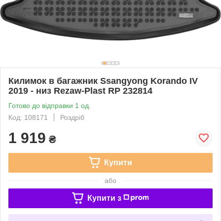
Килимок в багажник Ssangyong Korando IV
2019 - низ Rezaw-Plast RP 232814
Готово до відправки 1 од.
Код: 108171
Роздріб
1 919
₴
Купити
або
Купити з