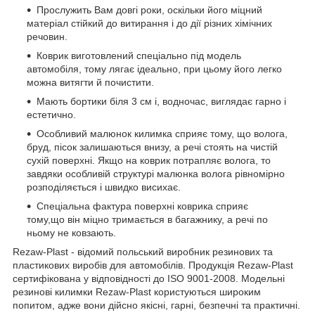
Прослужить Вам довгі роки, оскільки його міцний
матеріал стійкий до витирання і до дії різних хімічних
речовин.
Коврик виготовлений спеціально під модель
автомобіля, тому лягає ідеально, при цьому його легко
можна витягти й почистити.
Мають бортики біля 3 см і, водночас, виглядає гарно і
естетично.
Особливий малюнок килимка сприяє тому, що волога,
бруд, пісок залишаються внизу, а речі стоять на чистій
сухій поверхні. Якщо на коврик потрапляє волога, то
завдяки особливій структурі малюнка волога рівномірно
розподіляється і швидко висихає.
Спеціальна фактура поверхні коврика сприяє
тому,що він міцно тримається в багажнику, а речі по
ньому не ковзають.
Rezaw-Plast - відомий польський виробник резинових та
пластикових виробів для автомобілів. Продукція Rezaw-Plast
сертифікована у відповідності до ISO 9001-2008. Модельні
резинові килимки Rezaw-Plast користуються широким
попитом, адже вони дійсно якісні, гарні, безпечні та практичні.