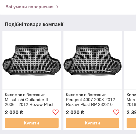
Всі умови повернення
Подібні товари компанії
Килимок в багажник
Килимок в багажник
Кили
Mitsubishi Outlander II
Peugeot 4007 2008-2012
Merc
2006 - 2012 Rezaw-Plast
Rezaw-Plast RP 232310
2018
RP 232310
230
2 020
2 020
2 3
₴
₴
Купити
Купити