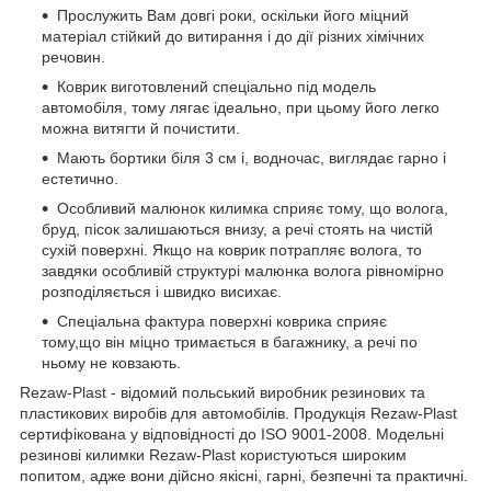
Прослужить Вам довгі роки, оскільки його міцний
матеріал стійкий до витирання і до дії різних хімічних
речовин.
Коврик виготовлений спеціально під модель
автомобіля, тому лягає ідеально, при цьому його легко
можна витягти й почистити.
Мають бортики біля 3 см і, водночас, виглядає гарно і
естетично.
Особливий малюнок килимка сприяє тому, що волога,
бруд, пісок залишаються внизу, а речі стоять на чистій
сухій поверхні. Якщо на коврик потрапляє волога, то
завдяки особливій структурі малюнка волога рівномірно
розподіляється і швидко висихає.
Спеціальна фактура поверхні коврика сприяє
тому,що він міцно тримається в багажнику, а речі по
ньому не ковзають.
Rezaw-Plast - відомий польський виробник резинових та
пластикових виробів для автомобілів. Продукція Rezaw-Plast
сертифікована у відповідності до ISO 9001-2008. Модельні
резинові килимки Rezaw-Plast користуються широким
попитом, адже вони дійсно якісні, гарні, безпечні та практичні.