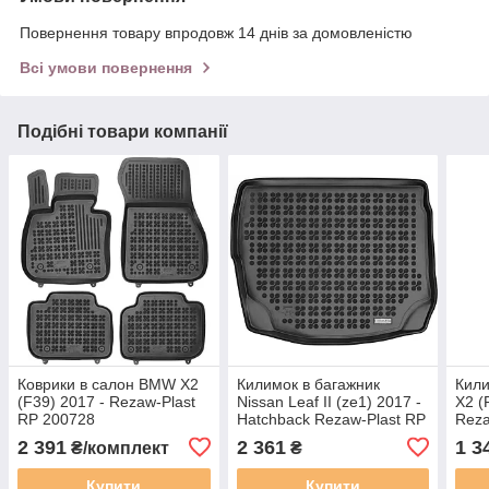
Повернення товару впродовж 14 днів за домовленістю
Всі умови повернення
Подібні товари компанії
Коврики в салон BMW X2
Килимок в багажник
Кили
(F39) 2017 - Rezaw-Plast
Nissan Leaf II (ze1) 2017 -
X2 (
RP 200728
Hatchback Rezaw-Plast RP
Reza
231042
2 391
2 361
1 3
₴/комплект
₴
Купити
Купити