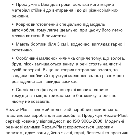
Прослужить Вам довгі роки, оскільки його міцний
матеріал стійкий до витирання і до дії різних хімічних
речовин.
Коврик виготовлений спеціально під модель
автомобіля, тому лягає ідеально, при цьому його легко
можна витягти й почистити.
Мають бортики біля 3 см і, водночас, виглядає гарно і
естетично.
Особливий малюнок килимка сприяє тому, що волога,
бруд, пісок залишаються внизу, а речі стоять на чистій
сухій поверхні. Якщо на коврик потрапляє волога, то
завдяки особливій структурі малюнка волога рівномірно
розподіляється і швидко висихає.
Спеціальна фактура поверхні коврика сприяє
тому,що він міцно тримається в багажнику, а речі по
ньому не ковзають.
Rezaw-Plast - відомий польський виробник резинових та
пластикових виробів для автомобілів. Продукція Rezaw-Plast
сертифікована у відповідності до ISO 9001-2008. Модельні
резинові килимки Rezaw-Plast користуються широким
попитом, адже вони дійсно якісні, гарні, безпечні та практичні.