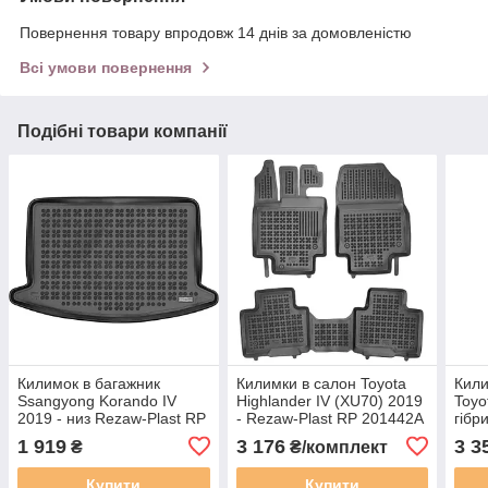
Повернення товару впродовж 14 днів за домовленістю
Всі умови повернення
Подібні товари компанії
Килимок в багажник
Килимки в салон Toyota
Кили
Ssangyong Korando IV
Highlander IV (XU70) 2019
Toyo
2019 - низ Rezaw-Plast RP
- Rezaw-Plast RP 201442A
гібр
232814
Reza
1 919
3 176
3 3
₴
₴/комплект
Купити
Купити