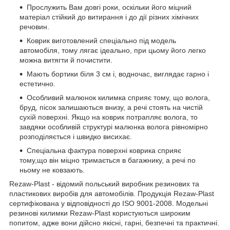
Прослужить Вам довгі роки, оскільки його міцний
матеріал стійкий до витирання і до дії різних хімічних
речовин.
Коврик виготовлений спеціально під модель
автомобіля, тому лягає ідеально, при цьому його легко
можна витягти й почистити.
Мають бортики біля 3 см і, водночас, виглядає гарно і
естетично.
Особливий малюнок килимка сприяє тому, що волога,
бруд, пісок залишаються внизу, а речі стоять на чистій
сухій поверхні. Якщо на коврик потрапляє волога, то
завдяки особливій структурі малюнка волога рівномірно
розподіляється і швидко висихає.
Спеціальна фактура поверхні коврика сприяє
тому,що він міцно тримається в багажнику, а речі по
ньому не ковзають.
Rezaw-Plast - відомий польський виробник резинових та
пластикових виробів для автомобілів. Продукція Rezaw-Plast
сертифікована у відповідності до ISO 9001-2008. Модельні
резинові килимки Rezaw-Plast користуються широким
попитом, адже вони дійсно якісні, гарні, безпечні та практичні.