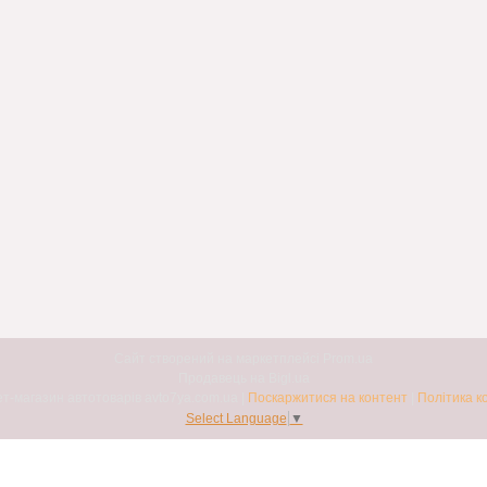
Сайт створений на маркетплейсі
Prom.ua
Продавець на Bigl.ua
Авто7я. Інтернет-магазин автотоварів avto7ya.com.ua |
Поскаржитися на контент
|
Політика к
Select Language
▼