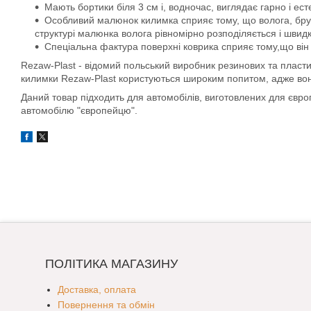
Мають бортики біля 3 см і, водночас, виглядає гарно і ест
Особливий малюнок килимка сприяє тому, що волога, бруд, 
структурі малюнка волога рівномірно розподіляється і швид
Спеціальна фактура поверхні коврика сприяє тому,що він 
Rezaw-Plast - відомий польський виробник резинових та пласти
килимки Rezaw-Plast користуються широким попитом, адже вони д
Даний товар підходить для автомобілів, виготовлених для євр
автомобілю "європейцю".
ПОЛІТИКА МАГАЗИНУ
Доставка, оплата
Повернення та обмін