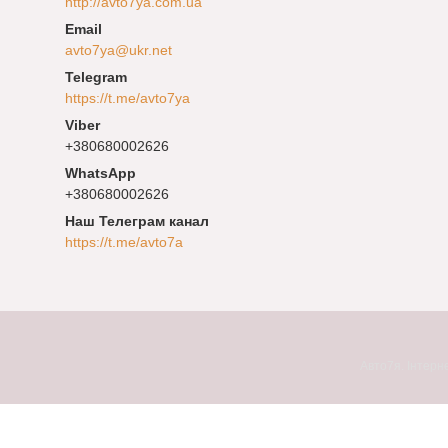
http://avto7ya.com.ua
avto7ya@ukr.net
https://t.me/avto7ya
+380680002626
+380680002626
Наш Телеграм канал
https://t.me/avto7a