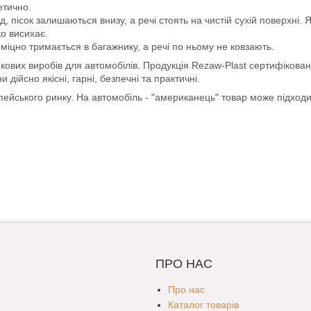
етично.
пісок залишаються внизу, а речі стоять на чистій сухій поверхні. 
ко висихає.
міцно тримається в багажнику, а речі по ньому не ковзають.
кових виробів для автомобілів. Продукція Rezaw-Plast сертифікован
ійсно якісні, гарні, безпечні та практичні.
опейського ринку. На автомобіль - "американець" товар може підход
ПРО НАС
Про нас
Каталог товарів