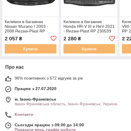
Килимок в багажник
Килимок в багажник
Кили
Nissan Murano I 2003 -
Honda HR-V III e:HeV 2021
V60 
2008 Rezaw-Plast RP
- Rezaw-Plast RP 230539
RP 
231028
2 057
2 280
2 2
₴
₴
Купити
Купити
Про нас
96% позитивних з 572 відгуків за рік
Працює з 27.07.2020
м. Івано-Франківськ
Івано-Франківська область, Івано-Франківськ, Україна
Контакти
Сьогодні працює з 09:00 до 14:00
Показати весь графік роботи