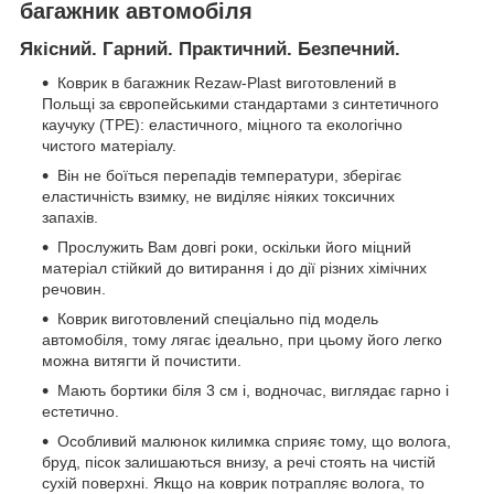
багажник автомобіля
Якісний. Гарний. Практичний. Безпечний.
Коврик в багажник Rezaw-Plast виготовлений в
Польщі за європейськими стандартами з синтетичного
каучуку (ТРЕ): еластичного, міцного та екологічно
чистого матеріалу.
Він не боїться перепадів температури, зберігає
еластичність взимку, не виділяє ніяких токсичних
запахів.
Прослужить Вам довгі роки, оскільки його міцний
матеріал стійкий до витирання і до дії різних хімічних
речовин.
Коврик виготовлений спеціально під модель
автомобіля, тому лягає ідеально, при цьому його легко
можна витягти й почистити.
Мають бортики біля 3 см і, водночас, виглядає гарно і
естетично.
Особливий малюнок килимка сприяє тому, що волога,
бруд, пісок залишаються внизу, а речі стоять на чистій
сухій поверхні. Якщо на коврик потрапляє волога, то