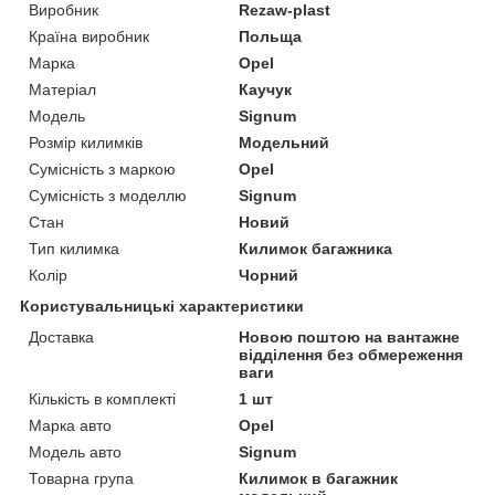
Виробник
Rezaw-plast
Країна виробник
Польща
Марка
Opel
Матеріал
Каучук
Модель
Signum
Розмір килимків
Модельний
Сумісність з маркою
Opel
Сумісність з моделлю
Signum
Стан
Новий
Тип килимка
Килимок багажника
Колір
Чорний
Користувальницькі характеристики
Доставка
Новою поштою на вантажне
відділення без обмереження
ваги
Кількість в комплекті
1 шт
Марка авто
Opel
Модель авто
Signum
Товарна група
Килимок в багажник