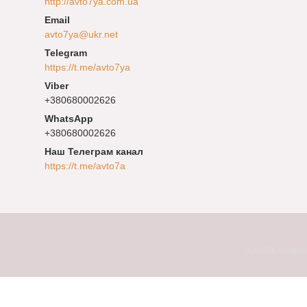
http://avto7ya.com.ua
avto7ya@ukr.net
https://t.me/avto7ya
+380680002626
+380680002626
Наш Телеграм канал
https://t.me/avto7a