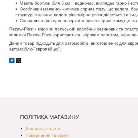
Мають бортики біля 3 см і, водночас, виглядає гарно і ест
Особливий малюнок килимка сприяє тому, що волога, бруд, 
структурі малюнка волога рівномірно розподіляється і швид
Спеціальна фактура поверхні коврика сприяє тому,що він 
Rezaw-Plast - відомий польський виробник резинових та пласти
килимки Rezaw-Plast користуються широким попитом, адже вони д
Даний товар підходить для автомобілів, виготовлених для євр
автомобілю "європейцю".
ПОЛІТИКА МАГАЗИНУ
Доставка, оплата
Повернення та обмін