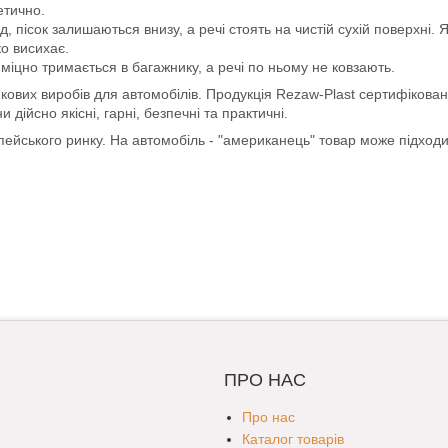
етично.
пісок залишаються внизу, а речі стоять на чистій сухій поверхні. 
ко висихає.
міцно тримається в багажнику, а речі по ньому не ковзають.
кових виробів для автомобілів. Продукція Rezaw-Plast сертифікован
ійсно якісні, гарні, безпечні та практичні.
опейського ринку. На автомобіль - "американець" товар може підход
ПРО НАС
Про нас
Каталог товарів