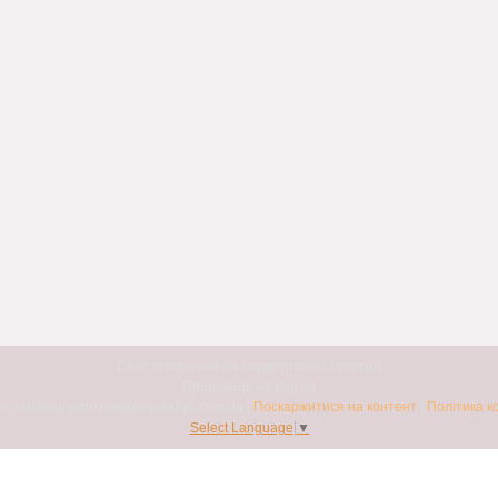
Сайт створений на маркетплейсі
Prom.ua
Продавець на Bigl.ua
Авто7я. Інтернет-магазин автотоварів avto7ya.com.ua |
Поскаржитися на контент
|
Політика к
Select Language
▼