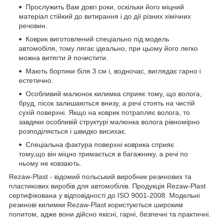
Прослужить Вам довгі роки, оскільки його міцний
матеріал стійкий до витирання і до дії різних хімічних
речовин.
Коврик виготовлений спеціально під модель
автомобіля, тому лягає ідеально, при цьому його легко
можна витягти й почистити.
Мають бортики біля 3 см і, водночас, виглядає гарно і
естетично.
Особливий малюнок килимка сприяє тому, що волога,
бруд, пісок залишаються внизу, а речі стоять на чистій
сухій поверхні. Якщо на коврик потрапляє волога, то
завдяки особливій структурі малюнка волога рівномірно
розподіляється і швидко висихає.
Спеціальна фактура поверхні коврика сприяє
тому,що він міцно тримається в багажнику, а речі по
ньому не ковзають.
Rezaw-Plast - відомий польський виробник резинових та
пластикових виробів для автомобілів. Продукція Rezaw-Plast
сертифікована у відповідності до ISO 9001-2008. Модельні
резинові килимки Rezaw-Plast користуються широким
попитом, адже вони дійсно якісні, гарні, безпечні та практичні.