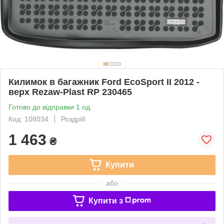
Килимок в багажник Ford EcoSport II 2012 -
верх Rezaw-Plast RP 230465
Готово до відправки 1 од.
Код: 108034
Роздріб
1 463
₴
Купити
або
Купити з