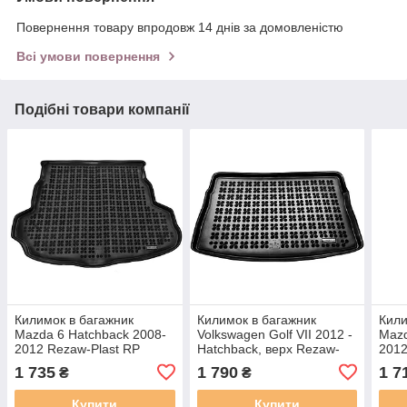
Повернення товару впродовж 14 днів за домовленістю
Всі умови повернення
Подібні товари компанії
Килимок в багажник
Килимок в багажник
Кили
Mazda 6 Hatchback 2008-
Volkswagen Golf VII 2012 -
Mazd
2012 Rezaw-Plast RP
Hatchback, верх Rezaw-
2012
232219
Plast 231861
232
1 735
1 790
1 7
₴
₴
Купити
Купити