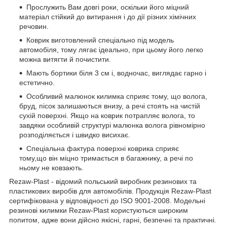
Прослужить Вам довгі роки, оскільки його міцний
матеріал стійкий до витирання і до дії різних хімічних
речовин.
Коврик виготовлений спеціально під модель
автомобіля, тому лягає ідеально, при цьому його легко
можна витягти й почистити.
Мають бортики біля 3 см і, водночас, виглядає гарно і
естетично.
Особливий малюнок килимка сприяє тому, що волога,
бруд, пісок залишаються внизу, а речі стоять на чистій
сухій поверхні. Якщо на коврик потрапляє волога, то
завдяки особливій структурі малюнка волога рівномірно
розподіляється і швидко висихає.
Спеціальна фактура поверхні коврика сприяє
тому,що він міцно тримається в багажнику, а речі по
ньому не ковзають.
Rezaw-Plast - відомий польський виробник резинових та
пластикових виробів для автомобілів. Продукція Rezaw-Plast
сертифікована у відповідності до ISO 9001-2008. Модельні
резинові килимки Rezaw-Plast користуються широким
попитом, адже вони дійсно якісні, гарні, безпечні та практичні.