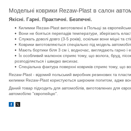
Модельні коврики Rezaw-Plast в салон авто
Якісні. Гарні. Практичні. Безпечні.
Килимки Rezaw-Plast виготовлені в Польщі за європейськи
Вони не бояться перепадів температури, зберігають еласти
Служать доволі довго (3-5 років), оскільки вони міцні та сті
Коврики виготовляються спеціально під модель автомобіля
Мають бортики біля 3 см і, водночас, виглядають гарно і 
Їх особливий малюнок сприяє тому, що волога, бруд, пісок
розподіляється і швидко висихає.
Спеціальна фактура поверхні ковриків сприяє тому, що во
Rezaw-Plast - відомий польський виробник резинових та пласти
килимки Rezaw-Plast користуються широким попитом, адже вони д
Даний товар підходить для автомобілів, виготовлених для євр
автомобілю "європейцю".