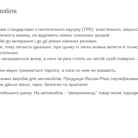
мобіля
ми стандартами з синтетичного каучуку (ТРЕ): еластичного, міцного 
чність взимку, не виділяють ніяких токсичних запахів.
йкі до витирання і до дії різних хімічних речовин.
, тому лягають ідеально, при цьому їх легко можна витягти й почис
естетично.
 залишаються внизу, а ноги чи речі стоять на чистій сухій поверхні
ни міцно тримаються підлоги, а ноги по ним не ковзають.
кових виробів для автомобілів. Продукція Rezaw-Plast сертифікован
ійсно якісні, гарні, безпечні та практичні.
опейського ринку. На автомобіль - "американець" товар може підход