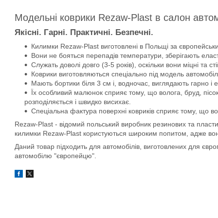
Модельні коврики Rezaw-Plast в салон авто
Якісні. Гарні. Практичні. Безпечні.
Килимки Rezaw-Plast виготовлені в Польщі за європейськи
Вони не бояться перепадів температури, зберігають еласти
Служать доволі довго (3-5 років), оскільки вони міцні та сті
Коврики виготовляються спеціально під модель автомобіля
Мають бортики біля 3 см і, водночас, виглядають гарно і 
Їх особливий малюнок сприяє тому, що волога, бруд, пісок
розподіляється і швидко висихає.
Спеціальна фактура поверхні ковриків сприяє тому, що во
Rezaw-Plast - відомий польський виробник резинових та пласти
килимки Rezaw-Plast користуються широким попитом, адже вони д
Даний товар підходить для автомобілів, виготовлених для євр
автомобілю "європейцю".