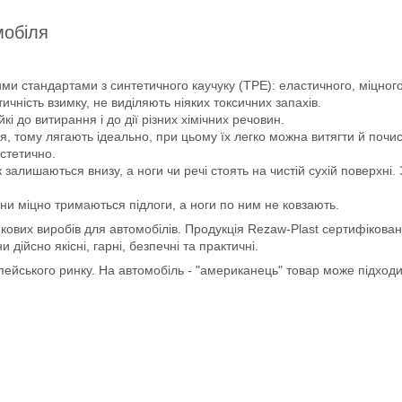
мобіля
ми стандартами з синтетичного каучуку (ТРЕ): еластичного, міцного 
чність взимку, не виділяють ніяких токсичних запахів.
йкі до витирання і до дії різних хімічних речовин.
, тому лягають ідеально, при цьому їх легко можна витягти й почис
естетично.
 залишаються внизу, а ноги чи речі стоять на чистій сухій поверхні
ни міцно тримаються підлоги, а ноги по ним не ковзають.
кових виробів для автомобілів. Продукція Rezaw-Plast сертифікован
ійсно якісні, гарні, безпечні та практичні.
опейського ринку. На автомобіль - "американець" товар може підход