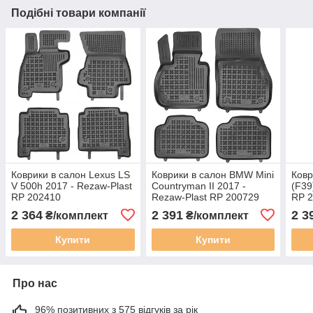
Подібні товари компанії
Коврики в салон Lexus LS
Коврики в салон BMW Mini
Ковр
V 500h 2017 - Rezaw-Plast
Countryman II 2017 -
(F39
RP 202410
Rezaw-Plast RP 200729
RP 
2 364
2 391
2 3
₴/комплект
₴/комплект
Купити
Купити
Про нас
96% позитивних з 575 відгуків за рік