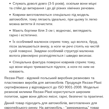
Служать доволі довго (3-5 років), оскільки вони міцні
та стійкі до витирання і до дії різних хімічних речовин.
Коврики виготовляються спеціально під модель
автомобіля, тому лягають ідеально, при цьому їх легко
можна витягти й почистити.
Мають бортики біля 3 см і, водночас, виглядають
гарно і естетично.
Їх особливий малюнок сприяє тому, що волога, бруд,
пісок залишаються внизу, а ноги чи речі стоять на чистій
сухій поверхні. Завдяки особливій структурі малюнка
волога рівномірно розподіляється і швидко висихає.
Спеціальна фактура поверхні ковриків сприяє тому,
що вони міцно тримаються підлоги, а ноги по ним не
ковзають.
Rezaw-Plast - відомий польський виробник резинових та
пластикових виробів для автомобілів. Продукція Rezaw-Plast
сертифікована у відповідності до ISO 9001-2008. Модельні
резинові килимки Rezaw-Plast користуються широким
попитом, адже вони дійсно якісні, гарні, безпечні та практичні.
Даний товар підходить для автомобілів, виготовлених для
європейського ринку. На автомобіль - "американець" товар