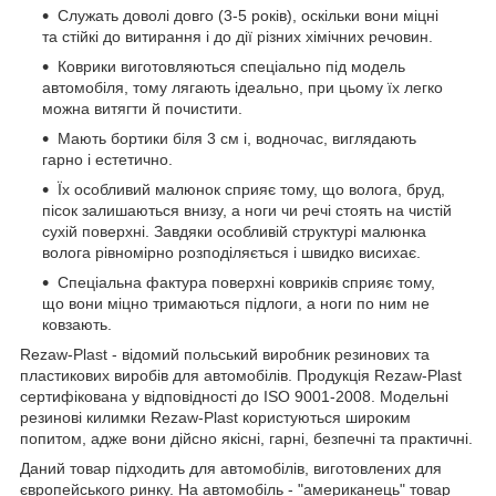
Служать доволі довго (3-5 років), оскільки вони міцні
та стійкі до витирання і до дії різних хімічних речовин.
Коврики виготовляються спеціально під модель
автомобіля, тому лягають ідеально, при цьому їх легко
можна витягти й почистити.
Мають бортики біля 3 см і, водночас, виглядають
гарно і естетично.
Їх особливий малюнок сприяє тому, що волога, бруд,
пісок залишаються внизу, а ноги чи речі стоять на чистій
сухій поверхні. Завдяки особливій структурі малюнка
волога рівномірно розподіляється і швидко висихає.
Спеціальна фактура поверхні ковриків сприяє тому,
що вони міцно тримаються підлоги, а ноги по ним не
ковзають.
Rezaw-Plast - відомий польський виробник резинових та
пластикових виробів для автомобілів. Продукція Rezaw-Plast
сертифікована у відповідності до ISO 9001-2008. Модельні
резинові килимки Rezaw-Plast користуються широким
попитом, адже вони дійсно якісні, гарні, безпечні та практичні.
Даний товар підходить для автомобілів, виготовлених для
європейського ринку. На автомобіль - "американець" товар