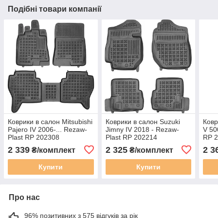
Подібні товари компанії
Коврики в салон Mitsubishi
Коврики в салон Suzuki
Ковр
Pajero IV 2006-... Rezaw-
Jimny IV 2018 - Rezaw-
V 50
Plast RP 202308
Plast RP 202214
RP 
2 339
2 325
2 3
₴/комплект
₴/комплект
Купити
Купити
Про нас
96% позитивних з 575 відгуків за рік