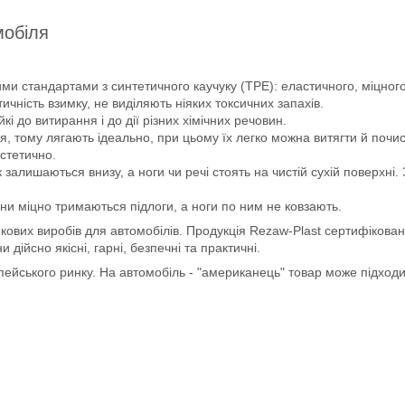
мобіля
ми стандартами з синтетичного каучуку (ТРЕ): еластичного, міцного 
чність взимку, не виділяють ніяких токсичних запахів.
йкі до витирання і до дії різних хімічних речовин.
, тому лягають ідеально, при цьому їх легко можна витягти й почис
естетично.
 залишаються внизу, а ноги чи речі стоять на чистій сухій поверхні
ни міцно тримаються підлоги, а ноги по ним не ковзають.
кових виробів для автомобілів. Продукція Rezaw-Plast сертифікован
ійсно якісні, гарні, безпечні та практичні.
опейського ринку. На автомобіль - "американець" товар може підход