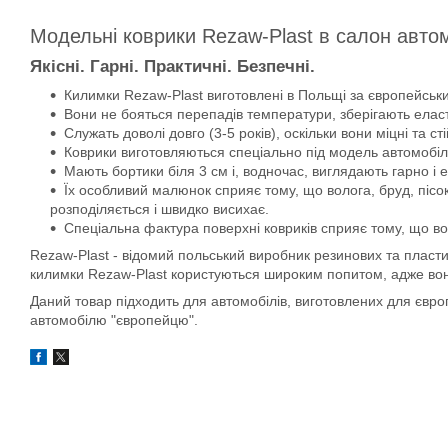
Модельні коврики Rezaw-Plast в салон авто
Якісні. Гарні. Практичні. Безпечні.
Килимки Rezaw-Plast виготовлені в Польщі за європейськи
Вони не бояться перепадів температури, зберігають еласти
Служать доволі довго (3-5 років), оскільки вони міцні та сті
Коврики виготовляються спеціально під модель автомобіля
Мають бортики біля 3 см і, водночас, виглядають гарно і 
Їх особливий малюнок сприяє тому, що волога, бруд, пісок
розподіляється і швидко висихає.
Спеціальна фактура поверхні ковриків сприяє тому, що во
Rezaw-Plast - відомий польський виробник резинових та пласти
килимки Rezaw-Plast користуються широким попитом, адже вони д
Даний товар підходить для автомобілів, виготовлених для євр
автомобілю "європейцю".