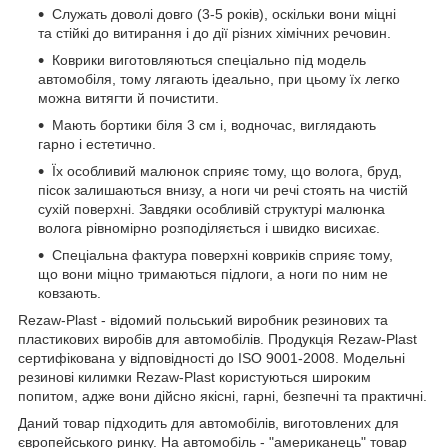
Служать доволі довго (3-5 років), оскільки вони міцні
та стійкі до витирання і до дії різних хімічних речовин.
Коврики виготовляються спеціально під модель
автомобіля, тому лягають ідеально, при цьому їх легко
можна витягти й почистити.
Мають бортики біля 3 см і, водночас, виглядають
гарно і естетично.
Їх особливий малюнок сприяє тому, що волога, бруд,
пісок залишаються внизу, а ноги чи речі стоять на чистій
сухій поверхні. Завдяки особливій структурі малюнка
волога рівномірно розподіляється і швидко висихає.
Спеціальна фактура поверхні ковриків сприяє тому,
що вони міцно тримаються підлоги, а ноги по ним не
ковзають.
Rezaw-Plast - відомий польський виробник резинових та
пластикових виробів для автомобілів. Продукція Rezaw-Plast
сертифікована у відповідності до ISO 9001-2008. Модельні
резинові килимки Rezaw-Plast користуються широким
попитом, адже вони дійсно якісні, гарні, безпечні та практичні.
Даний товар підходить для автомобілів, виготовлених для
європейського ринку. На автомобіль - "американець" товар