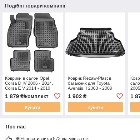
Подібні товари компанії
Коврики в салон Opel
Коврик Rezaw-Plast в
Ковр
Corsa D IV 2006 - 2014,
багажник для Toyota
сало
Corsa E V 2014 - 2019
Avensis II 2003 - 2009
2005
Rezaw-Plast RP 200504
Kombi RP 231714
1 879
1 902
1 8
₴/комплект
₴
Купити
Купити
Про нас
96% позитивних з 573 відгуків за рік