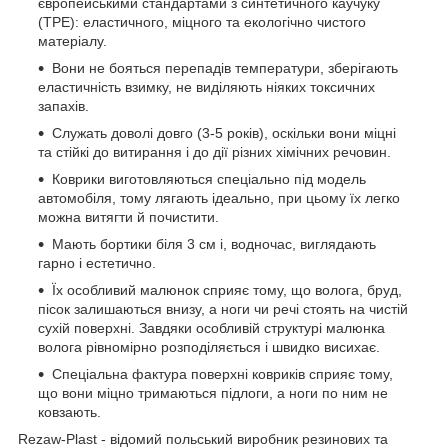
європейськими стандартами з синтетичного каучуку
(ТРЕ): еластичного, міцного та екологічно чистого
матеріалу.
Вони не бояться перепадів температури, зберігають
еластичність взимку, не виділяють ніяких токсичних
запахів.
Служать доволі довго (3-5 років), оскільки вони міцні
та стійкі до витирання і до дії різних хімічних речовин.
Коврики виготовляються спеціально під модель
автомобіля, тому лягають ідеально, при цьому їх легко
можна витягти й почистити.
Мають бортики біля 3 см і, водночас, виглядають
гарно і естетично.
Їх особливий малюнок сприяє тому, що волога, бруд,
пісок залишаються внизу, а ноги чи речі стоять на чистій
сухій поверхні. Завдяки особливій структурі малюнка
волога рівномірно розподіляється і швидко висихає.
Спеціальна фактура поверхні ковриків сприяє тому,
що вони міцно тримаються підлоги, а ноги по ним не
ковзають.
Rezaw-Plast - відомий польський виробник резинових та