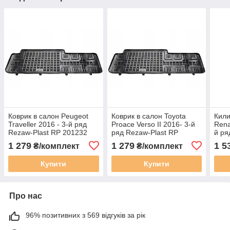
Коврик в салон Peugeot
Коврик в салон Toyota
Кили
Traveller 2016 - 3-й ряд
Proace Verso ІІ 2016- 3-й
Renau
Rezaw-Plast RP 201232
ряд Rezaw-Plast RP
й ря
201232
201
1 279
1 279
1 5
₴/комплект
₴/комплект
Купити
Купити
Про нас
96% позитивних з 569 відгуків за рік