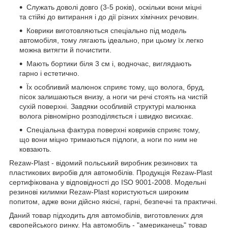
Служать доволі довго (3-5 років), оскільки вони міцні
та стійкі до витирання і до дії різних хімічних речовин.
Коврики виготовляються спеціально під модель
автомобіля, тому лягають ідеально, при цьому їх легко
можна витягти й почистити.
Мають бортики біля 3 см і, водночас, виглядають
гарно і естетично.
Їх особливий малюнок сприяє тому, що волога, бруд,
пісок залишаються внизу, а ноги чи речі стоять на чистій
сухій поверхні. Завдяки особливій структурі малюнка
волога рівномірно розподіляється і швидко висихає.
Спеціальна фактура поверхні ковриків сприяє тому,
що вони міцно тримаються підлоги, а ноги по ним не
ковзають.
Rezaw-Plast - відомий польський виробник резинових та
пластикових виробів для автомобілів. Продукція Rezaw-Plast
сертифікована у відповідності до ISO 9001-2008. Модельні
резинові килимки Rezaw-Plast користуються широким
попитом, адже вони дійсно якісні, гарні, безпечні та практичні.
Даний товар підходить для автомобілів, виготовлених для
європейського ринку. На автомобіль - "американець" товар