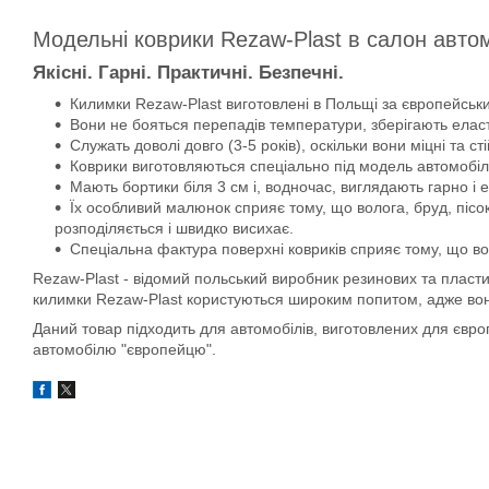
Модельні коврики Rezaw-Plast в салон авто
Якісні. Гарні. Практичні. Безпечні.
Килимки Rezaw-Plast виготовлені в Польщі за європейськи
Вони не бояться перепадів температури, зберігають еласти
Служать доволі довго (3-5 років), оскільки вони міцні та сті
Коврики виготовляються спеціально під модель автомобіля
Мають бортики біля 3 см і, водночас, виглядають гарно і 
Їх особливий малюнок сприяє тому, що волога, бруд, пісок
розподіляється і швидко висихає.
Спеціальна фактура поверхні ковриків сприяє тому, що во
Rezaw-Plast - відомий польський виробник резинових та пласти
килимки Rezaw-Plast користуються широким попитом, адже вони д
Даний товар підходить для автомобілів, виготовлених для євр
автомобілю "європейцю".