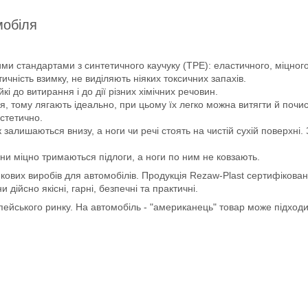
мобіля
ми стандартами з синтетичного каучуку (ТРЕ): еластичного, міцного 
чність взимку, не виділяють ніяких токсичних запахів.
йкі до витирання і до дії різних хімічних речовин.
, тому лягають ідеально, при цьому їх легко можна витягти й почис
естетично.
 залишаються внизу, а ноги чи речі стоять на чистій сухій поверхні
ни міцно тримаються підлоги, а ноги по ним не ковзають.
кових виробів для автомобілів. Продукція Rezaw-Plast сертифікован
ійсно якісні, гарні, безпечні та практичні.
опейського ринку. На автомобіль - "американець" товар може підход