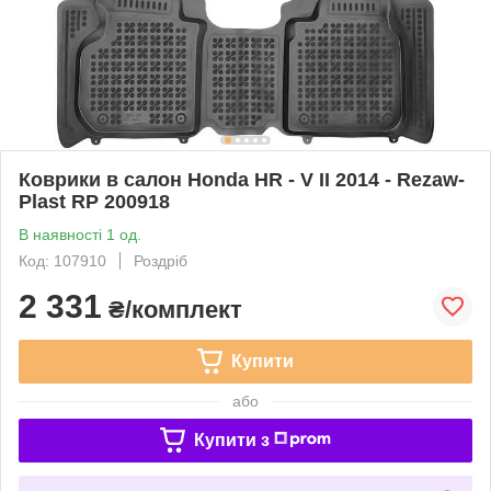
Коврики в салон Honda HR - V II 2014 - Rezaw-
Plast RP 200918
В наявності 1 од.
Код: 107910
Роздріб
2 331
₴/комплект
Купити
або
Купити з