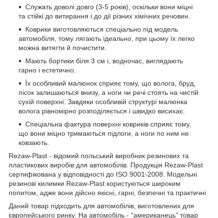
Служать доволі довго (3-5 років), оскільки вони міцні
та стійкі до витирання і до дії різних хімічних речовин.
Коврики виготовляються спеціально під модель
автомобіля, тому лягають ідеально, при цьому їх легко
можна витягти й почистити.
Мають бортики біля 3 см і, водночас, виглядають
гарно і естетично.
Їх особливий малюнок сприяє тому, що волога, бруд,
пісок залишаються внизу, а ноги чи речі стоять на чистій
сухій поверхні. Завдяки особливій структурі малюнка
волога рівномірно розподіляється і швидко висихає.
Спеціальна фактура поверхні ковриків сприяє тому,
що вони міцно тримаються підлоги, а ноги по ним не
ковзають.
Rezaw-Plast - відомий польський виробник резинових та
пластикових виробів для автомобілів. Продукція Rezaw-Plast
сертифікована у відповідності до ISO 9001-2008. Модельні
резинові килимки Rezaw-Plast користуються широким
попитом, адже вони дійсно якісні, гарні, безпечні та практичні.
Даний товар підходить для автомобілів, виготовлених для
європейського ринку. На автомобіль - "американець" товар