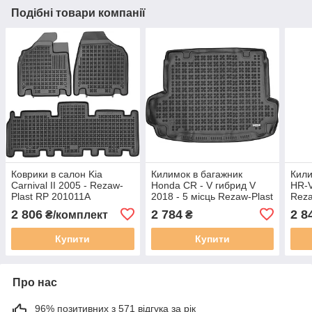
Подібні товари компанії
Коврики в салон Kia
Килимок в багажник
Кили
Carnival II 2005 - Rezaw-
Honda CR - V гибрид V
HR-V
Plast RP 201011A
2018 - 5 місць Rezaw-Plast
Reza
RP 230535
2 806
2 784
2 8
₴/комплект
₴
Купити
Купити
Про нас
96% позитивних з 571 відгука за рік