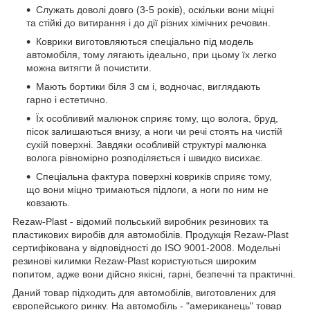
Служать доволі довго (3-5 років), оскільки вони міцні
та стійкі до витирання і до дії різних хімічних речовин.
Коврики виготовляються спеціально під модель
автомобіля, тому лягають ідеально, при цьому їх легко
можна витягти й почистити.
Мають бортики біля 3 см і, водночас, виглядають
гарно і естетично.
Їх особливий малюнок сприяє тому, що волога, бруд,
пісок залишаються внизу, а ноги чи речі стоять на чистій
сухій поверхні. Завдяки особливій структурі малюнка
волога рівномірно розподіляється і швидко висихає.
Спеціальна фактура поверхні ковриків сприяє тому,
що вони міцно тримаються підлоги, а ноги по ним не
ковзають.
Rezaw-Plast - відомий польський виробник резинових та
пластикових виробів для автомобілів. Продукція Rezaw-Plast
сертифікована у відповідності до ISO 9001-2008. Модельні
резинові килимки Rezaw-Plast користуються широким
попитом, адже вони дійсно якісні, гарні, безпечні та практичні.
Даний товар підходить для автомобілів, виготовлених для
європейського ринку. На автомобіль - "американець" товар