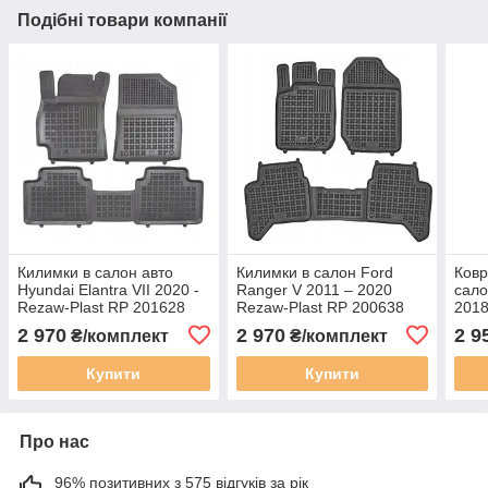
Подібні товари компанії
Килимки в салон авто
Килимки в салон Ford
Ковр
Hyundai Elantra VII 2020 -
Ranger V 2011 – 2020
сало
Rezaw-Plast RP 201628
Rezaw-Plast RP 200638
2018
2 970
2 970
2 9
₴/комплект
₴/комплект
Купити
Купити
Про нас
96% позитивних з 575 відгуків за рік