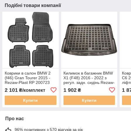
Подібні товари компанії
Коврики в салон BMW 2
Килимок в багажник BMW
Ковр
(f46) Gran Tourer 2015 -
X1 (F48) 2016 - 2022 з
C6 2
Rezaw-Plast RP 200723
регул. задн. сидінь Rezaw-
ліфт
Plast RP 232134
200
2 101
1 902
1 8
₴/комплект
₴
Купити
Купити
Про нас
96% позитивних з 570 відгуків за рік