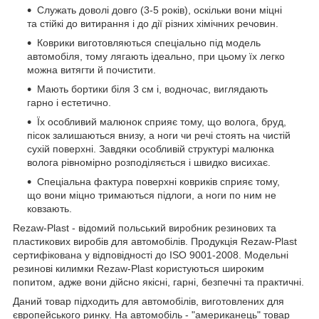
Служать доволі довго (3-5 років), оскільки вони міцні
та стійкі до витирання і до дії різних хімічних речовин.
Коврики виготовляються спеціально під модель
автомобіля, тому лягають ідеально, при цьому їх легко
можна витягти й почистити.
Мають бортики біля 3 см і, водночас, виглядають
гарно і естетично.
Їх особливий малюнок сприяє тому, що волога, бруд,
пісок залишаються внизу, а ноги чи речі стоять на чистій
сухій поверхні. Завдяки особливій структурі малюнка
волога рівномірно розподіляється і швидко висихає.
Спеціальна фактура поверхні ковриків сприяє тому,
що вони міцно тримаються підлоги, а ноги по ним не
ковзають.
Rezaw-Plast - відомий польський виробник резинових та
пластикових виробів для автомобілів. Продукція Rezaw-Plast
сертифікована у відповідності до ISO 9001-2008. Модельні
резинові килимки Rezaw-Plast користуються широким
попитом, адже вони дійсно якісні, гарні, безпечні та практичні.
Даний товар підходить для автомобілів, виготовлених для
європейського ринку. На автомобіль - "американець" товар