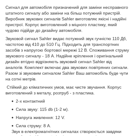
Сигнал для автомобіля призначений для заміни несправного
штатного сигналу або заміни на більш потужний пристрій.
Виробник звукових сигналів Sahler виготовляє якісні і надійні
пристрої. Корпус виготовлений з міцного пластику, який
чудово підійде до дизайну автомобіля.
Звуковой сигнал Sahler видає потужний звук гучністю 110 Дб,
частотою від 410 до 510 Гц. Підходить для транспортних
засобів з напругою бортової мережі 12 В. Споживання струму
звукового сигналу - 18 А. Надійне кріплення і оригінальний
дизайн втгідно відрізняють звуковий сигнал Sahler від
аналогів. Комплект включає два звукових повітряних сигнали.
Разом зі звуковим сигналом Sahler Ваш автомобіль буде чути
на сотні метрів.
Стійкий до кліматичних умов, має чисте звучання. Корпус
виготовлений з металу, розтруб - з пластика.
2-х контактний
Сила звуку: 115 db (1-2 м).
Напруга живлення: 12 V.
Сила струму: 8 А.
Звук в електромагнітних сигналах створюється завдяки