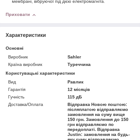
мембрані, вібруючої під дією електромагніта.
Приховати
Характеристики
Основні
Виробник
Sahler
Країна виробник
Туреччина
Користувацькi характеристики
Вид
Равлик
Гарантія
12 місяців
Гучність
115 дБ
Доставка/Оплата
Відправка Новою поштою:
післяплатою відправляємо
замовлення на суму вище
150 грн. Замовлення до 150
грн відправляємо по
передоплаті. Відправка
Justin: замовлення на будь-
яку суму відправляємо