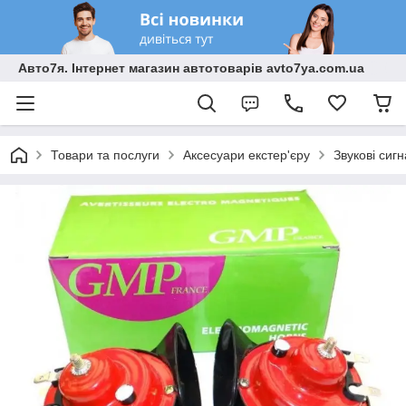
Авто7я. Інтернет магазин автотоварів avto7ya.com.ua
Товари та послуги
Аксесуари екстер'єру
Звукові сиг