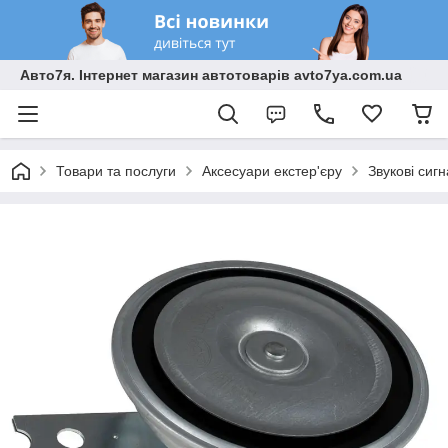
Авто7я. Інтернет магазин автотоварів avto7ya.com.ua
Товари та послуги
Аксесуари екстер'єру
Звукові сиг