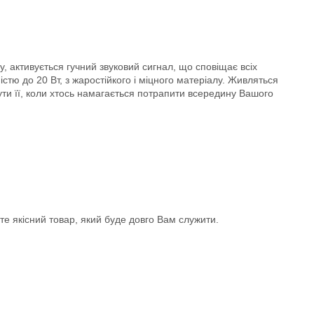
 активується гучний звуковий сигнал, що сповіщає всіх
стю до 20 Вт, з жаростійкого і міцного матеріалу. Живляться
ти її, коли хтось намагається потрапити всередину Вашого
єте якісний товар, який буде довго Вам служити.