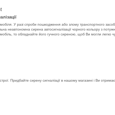
t
алізації
мобіля. У разі спроби пошкодження або злому транспортного засобу,
ьна неавтономна сирена автосигналізації чорного кольору з потужні
мобіль, то обладнайте його гучного сиреною, щоб Ви могли легко чу
истрої. Придбайте сирену сигналізції в нашому магазині і Ви отрима