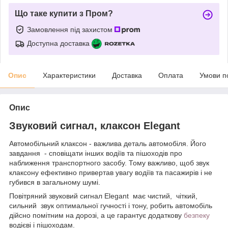
Що таке купити з Пром?
Замовлення під захистом
Доступна доставка
Опис
Характеристики
Доставка
Оплата
Умови п
Опис
Звуковий сигнал, клаксон Elegant
Автомобільний клаксон - важлива деталь автомобіля. Його
завдання - сповіщати інших водіїв та пішоходів про
наближення транспортного засобу. Тому важливо, щоб звук
клаксону ефективно привертав увагу водіїв та пасажирів і не
губився в загальному шумі.
Повітряний звуковий сигнал Elegant має чистий, чіткий,
сильний звук оптимальної гучності і тону, робить автомобіль
дійсно помітним на дорозі, а це гарантує додаткову
безпеку
водієві і пішоходам.