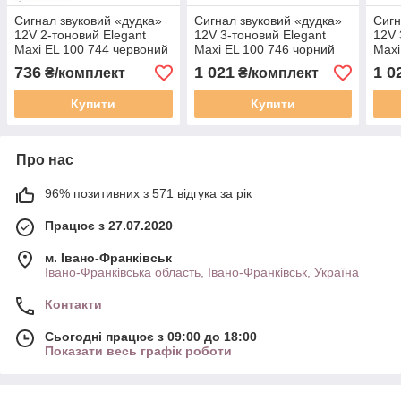
Сигнал звуковий «дудка»
Сигнал звуковий «дудка»
Сигн
12V 2-тоновий Elegant
12V 3-тоновий Elegant
12V 
Maxi EL 100 744 червоний
Maxi EL 100 746 чорний
Maxi
хро
736
1 021
1 0
₴/комплект
₴/комплект
Купити
Купити
Про нас
96% позитивних з 571 відгука за рік
Працює з 27.07.2020
м. Івано-Франківськ
Івано-Франківська область, Івано-Франківськ, Україна
Контакти
Сьогодні працює з 09:00 до 18:00
Показати весь графік роботи