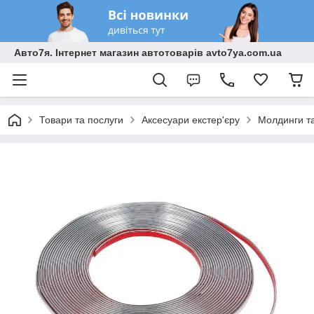
Авто7я. Інтернет магазин автотоварів avto7ya.com.ua
Товари та послуги
Аксесуари екстер'єру
Молдинги та